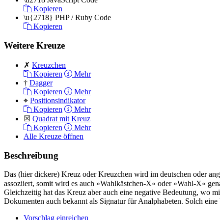
Kopieren
\u{2718}
PHP / Ruby Code
Kopieren
Weitere Kreuze
✗
Kreuzchen
Kopieren
Mehr
†
Dagger
Kopieren
Mehr
⌖
Positionsindikator
Kopieren
Mehr
☒
Quadrat mit Kreuz
Kopieren
Mehr
Alle Kreuze öffnen
Beschreibung
Das (hier dickere) Kreuz oder Kreuzchen wird im deutschen oder ang
assoziiert, somit wird es auch »Wahlkästchen-X« oder »Wahl-X« ge
Gleichzeitig hat das Kreuz aber auch eine negative Bedeutung, wo m
Dokumenten auch bekannt als Signatur für Analphabeten. Solch eine 
Vorschlag einreichen