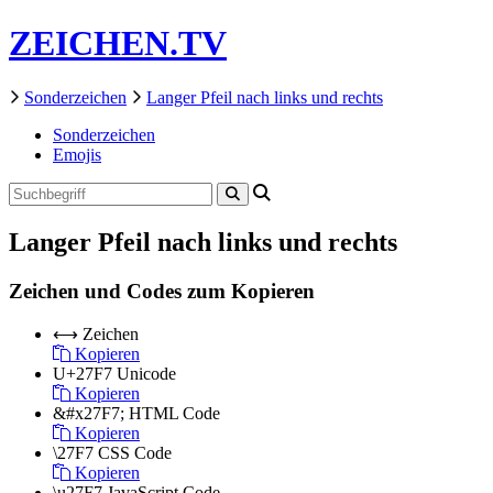
ZEICHEN.TV
Sonderzeichen
Langer Pfeil nach links und rechts
Sonderzeichen
Emojis
Langer Pfeil nach links und rechts
Zeichen und Codes zum Kopieren
⟷
Zeichen
Kopieren
U+27F7
Unicode
Kopieren
&#x27F7;
HTML Code
Kopieren
\27F7
CSS Code
Kopieren
\u27F7
JavaScript Code