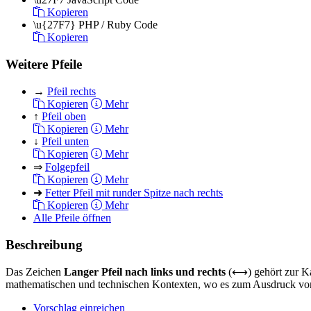
Kopieren
\u{27F7}
PHP / Ruby Code
Kopieren
Weitere Pfeile
→
Pfeil rechts
Kopieren
Mehr
↑
Pfeil oben
Kopieren
Mehr
↓
Pfeil unten
Kopieren
Mehr
⇒
Folgepfeil
Kopieren
Mehr
➜
Fetter Pfeil mit runder Spitze nach rechts
Kopieren
Mehr
Alle Pfeile öffnen
Beschreibung
Das Zeichen
Langer Pfeil nach links und rechts
(⟷) gehört zur Kate
mathematischen und technischen Kontexten, wo es zum Ausdruck von
Vorschlag einreichen