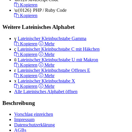
Kopieren
\u{0126}
PHP / Ruby Code
Kopieren
Weitere Lateinisches Alphabet
ɣ
Lateinischer Kleinbuchstabe Gamma
Kopieren
Mehr
ç
Lateinischer Kleinbuchstabe C mit Häkchen
Kopieren
Mehr
ū
Lateinischer Kleinbuchstabe U mit Makron
Kopieren
Mehr
ɛ
Lateinischer Kleinbuchstabe Offenes E
Kopieren
Mehr
x
Lateinischer Kleinbuchstabe X
Kopieren
Mehr
Alle Lateinisches Alphabet öffnen
Beschreibung
Vorschlag einreichen
Impressum
Datenschutzerklärung
AGBs