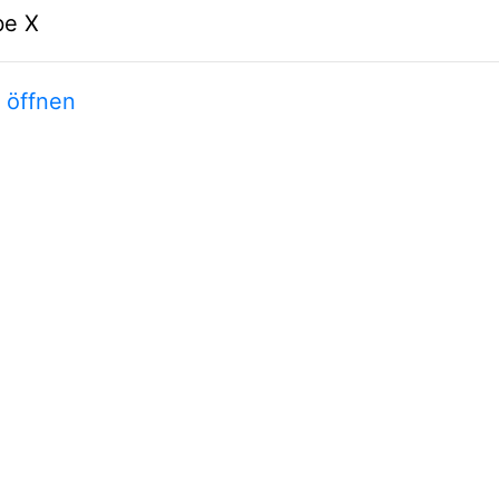
be X
t öffnen