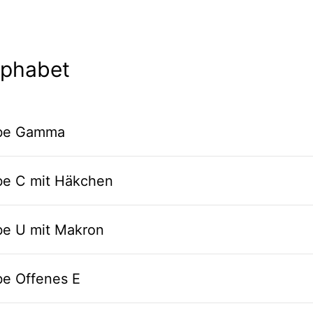
lphabet
abe Gamma
abe C mit Häkchen
be U mit Makron
be Offenes E