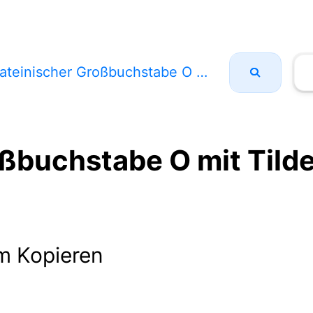
teinischer Großbuchstabe O mit Tilde Und Makron
oßbuchstabe O mit Tild
m Kopieren