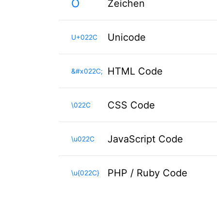
Ȭ
Zeichen
Unicode
U+022C
HTML Code
&#x022C;
CSS Code
\022C
JavaScript Code
\u022C
PHP / Ruby Code
\u{022C}