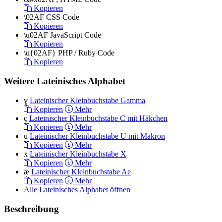
Kopieren
\02AF
CSS Code
Kopieren
\u02AF
JavaScript Code
Kopieren
\u{02AF}
PHP / Ruby Code
Kopieren
Weitere Lateinisches Alphabet
ɣ
Lateinischer Kleinbuchstabe Gamma
Kopieren
Mehr
ç
Lateinischer Kleinbuchstabe C mit Häkchen
Kopieren
Mehr
ū
Lateinischer Kleinbuchstabe U mit Makron
Kopieren
Mehr
x
Lateinischer Kleinbuchstabe X
Kopieren
Mehr
æ
Lateinischer Kleinbuchstabe Ae
Kopieren
Mehr
Alle Lateinisches Alphabet öffnen
Beschreibung