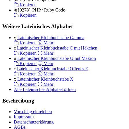
Kopieren
\u{0278}
PHP / Ruby Code
Kopieren
Weitere Lateinisches Alphabet
ɣ
Lateinischer Kleinbuchstabe Gamma
Kopieren
Mehr
ç
Lateinischer Kleinbuchstabe C mit Häkchen
Kopieren
Mehr
ū
Lateinischer Kleinbuchstabe U mit Makron
Kopieren
Mehr
ɛ
Lateinischer Kleinbuchstabe Offenes E
Kopieren
Mehr
x
Lateinischer Kleinbuchstabe X
Kopieren
Mehr
Alle Lateinisches Alphabet öffnen
Beschreibung
Vorschlag einreichen
Impressum
Datenschutzerklärung
AGBs