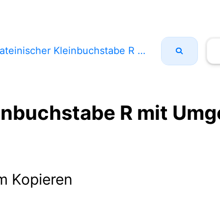
teinischer Kleinbuchstabe R mit Umgedrehtem Breve
einbuchstabe R mit Um
m Kopieren