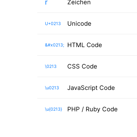
ȓ
Zeichen
Unicode
U+0213
HTML Code
&#x0213;
CSS Code
\0213
JavaScript Code
\u0213
PHP / Ruby Code
\u{0213}