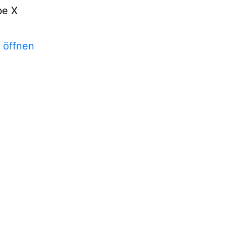
be X
t öffnen