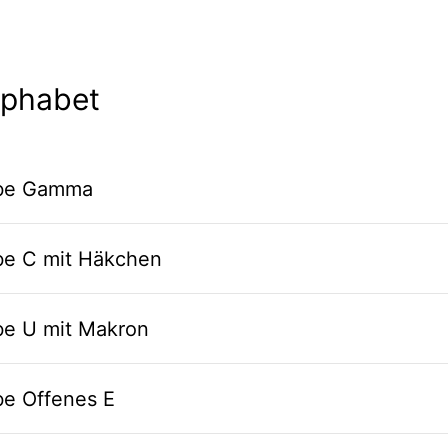
lphabet
abe Gamma
abe C mit Häkchen
be U mit Makron
be Offenes E