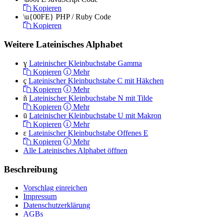
Kopieren
\u{00FE}
PHP / Ruby Code
Kopieren
Weitere Lateinisches Alphabet
ɣ
Lateinischer Kleinbuchstabe Gamma
Kopieren
Mehr
ç
Lateinischer Kleinbuchstabe C mit Häkchen
Kopieren
Mehr
ñ
Lateinischer Kleinbuchstabe N mit Tilde
Kopieren
Mehr
ū
Lateinischer Kleinbuchstabe U mit Makron
Kopieren
Mehr
ɛ
Lateinischer Kleinbuchstabe Offenes E
Kopieren
Mehr
Alle Lateinisches Alphabet öffnen
Beschreibung
Vorschlag einreichen
Impressum
Datenschutzerklärung
AGBs