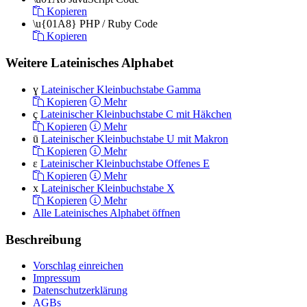
Kopieren
\u{01A8}
PHP / Ruby Code
Kopieren
Weitere Lateinisches Alphabet
ɣ
Lateinischer Kleinbuchstabe Gamma
Kopieren
Mehr
ç
Lateinischer Kleinbuchstabe C mit Häkchen
Kopieren
Mehr
ū
Lateinischer Kleinbuchstabe U mit Makron
Kopieren
Mehr
ɛ
Lateinischer Kleinbuchstabe Offenes E
Kopieren
Mehr
x
Lateinischer Kleinbuchstabe X
Kopieren
Mehr
Alle Lateinisches Alphabet öffnen
Beschreibung
Vorschlag einreichen
Impressum
Datenschutzerklärung
AGBs