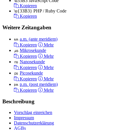
\u33B3
JavaScript Code
Kopieren
\u{33B3}
PHP / Ruby Code
Kopieren
Weitere Zeitangaben
㏂
a.m. (ante meridiem)
Kopieren
Mehr
㎲
Mikrosekunde
Kopieren
Mehr
㎱
Nanosekunde
Kopieren
Mehr
㎰
Picosekunde
Kopieren
Mehr
㏘
p.m. (post meridiem)
Kopieren
Mehr
Beschreibung
Vorschlag einreichen
Impressum
Datenschutzerklärung
AGBs