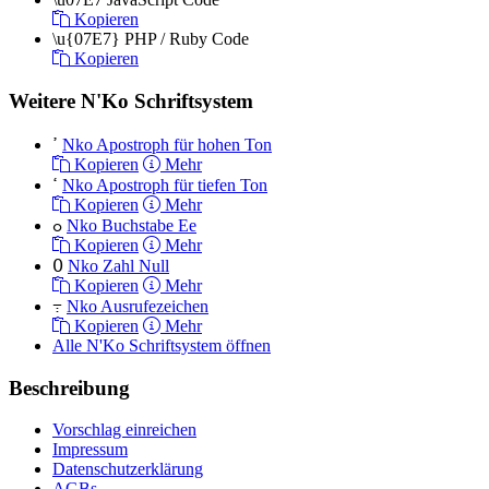
Kopieren
\u{07E7}
PHP / Ruby Code
Kopieren
Weitere N'Ko Schriftsystem
ߴ
Nko Apostroph für hohen Ton
Kopieren
Mehr
ߵ
Nko Apostroph für tiefen Ton
Kopieren
Mehr
ߋ
Nko Buchstabe Ee
Kopieren
Mehr
߀
Nko Zahl Null
Kopieren
Mehr
߹
Nko Ausrufezeichen
Kopieren
Mehr
Alle N'Ko Schriftsystem öffnen
Beschreibung
Vorschlag einreichen
Impressum
Datenschutzerklärung
AGBs