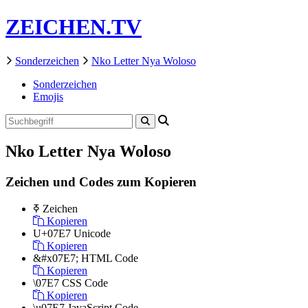
ZEICHEN.TV
Sonderzeichen
Nko Letter Nya Woloso
Sonderzeichen
Emojis
Nko Letter Nya Woloso
Zeichen und Codes zum Kopieren
ߧ
Zeichen
Kopieren
U+07E7
Unicode
Kopieren
&#x07E7;
HTML Code
Kopieren
\07E7
CSS Code
Kopieren
\u07E7
JavaScript Code