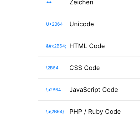
⭤
Zeichen
Unicode
U+2B64
HTML Code
&#x2B64;
CSS Code
\2B64
JavaScript Code
\u2B64
PHP / Ruby Code
\u{2B64}