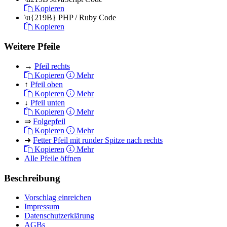
Kopieren
\u{219B}
PHP / Ruby Code
Kopieren
Weitere Pfeile
→
Pfeil rechts
Kopieren
Mehr
↑
Pfeil oben
Kopieren
Mehr
↓
Pfeil unten
Kopieren
Mehr
⇒
Folgepfeil
Kopieren
Mehr
➜
Fetter Pfeil mit runder Spitze nach rechts
Kopieren
Mehr
Alle Pfeile öffnen
Beschreibung
Vorschlag einreichen
Impressum
Datenschutzerklärung
AGBs