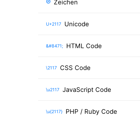
℗
Zeichen
Unicode
U+2117
HTML Code
&#8471;
CSS Code
\2117
JavaScript Code
\u2117
PHP / Ruby Code
\u{2117}