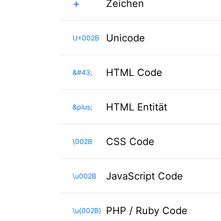
+
Zeichen
Unicode
U+002B
HTML Code
&#43;
HTML Entität
&plus;
CSS Code
\002B
JavaScript Code
\u002B
PHP / Ruby Code
\u{002B}