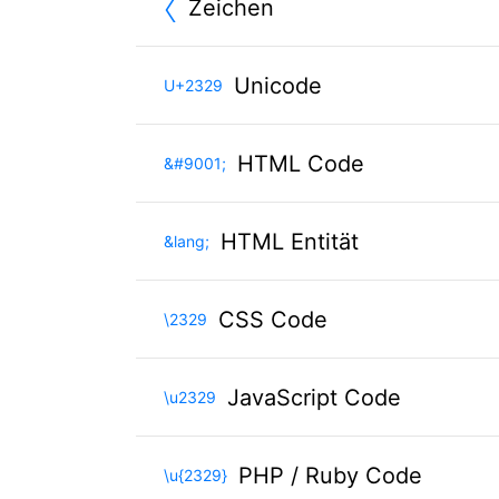
〈
Zeichen
Unicode
U+2329
HTML Code
&#9001;
HTML Entität
&lang;
CSS Code
\2329
JavaScript Code
\u2329
PHP / Ruby Code
\u{2329}