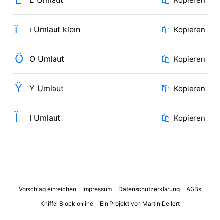
Ë
E Umlaut
Kopieren
ï
i Umlaut klein
Kopieren
Ö
O Umlaut
Kopieren
Ÿ
Y Umlaut
Kopieren
Ï
I Umlaut
Kopieren
Vorschlag einreichen
Impressum
Datenschutzerklärung
AGBs
Kniffel Block online
Ein Projekt von Martin Dellert