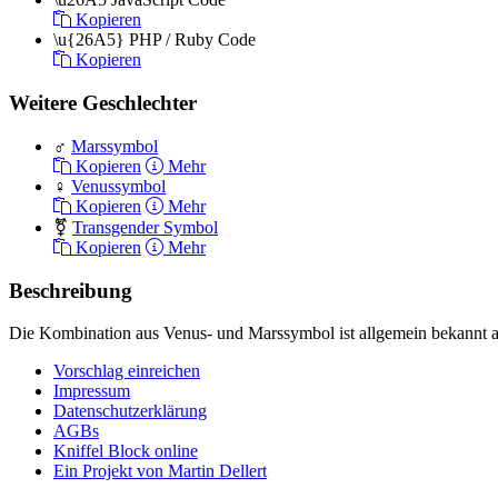
Kopieren
\u{26A5}
PHP / Ruby Code
Kopieren
Weitere Geschlechter
♂
Marssymbol
Kopieren
Mehr
♀
Venussymbol
Kopieren
Mehr
⚧
Transgender Symbol
Kopieren
Mehr
Beschreibung
Die Kombination aus Venus- und Marssymbol ist allgemein bekannt als
Vorschlag einreichen
Impressum
Datenschutzerklärung
AGBs
Kniffel Block online
Ein Projekt von Martin Dellert