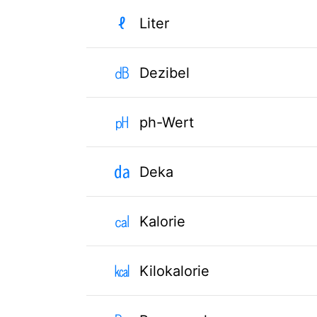
ℓ
Liter
㏈
Dezibel
㏗
ph-Wert
㍲
Deka
㎈
Kalorie
㎉
Kilokalorie