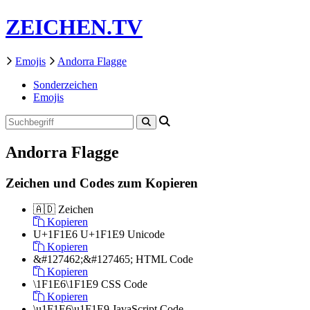
ZEICHEN.TV
Emojis
Andorra Flagge
Sonderzeichen
Emojis
Andorra Flagge
Zeichen und Codes zum Kopieren
🇦🇩
Zeichen
Kopieren
U+1F1E6 U+1F1E9
Unicode
Kopieren
&#127462;&#127465;
HTML Code
Kopieren
\1F1E6\1F1E9
CSS Code
Kopieren
\u1F1E6\u1F1E9
JavaScript Code