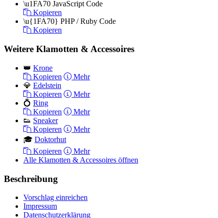
\u1FA70
JavaScript Code
Kopieren
\u{1FA70}
PHP / Ruby Code
Kopieren
Weitere Klamotten & Accessoires
👑
Krone
Kopieren
Mehr
💎
Edelstein
Kopieren
Mehr
💍
Ring
Kopieren
Mehr
👟
Sneaker
Kopieren
Mehr
🎓
Doktorhut
Kopieren
Mehr
Alle Klamotten & Accessoires öffnen
Beschreibung
Vorschlag einreichen
Impressum
Datenschutzerklärung