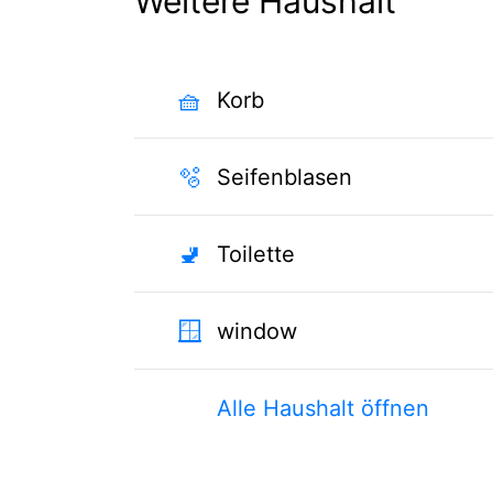
Weitere Haushalt
🧺
Korb
🫧
Seifenblasen
🚽
Toilette
🪟
window
Alle Haushalt öffnen