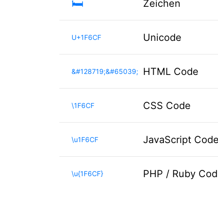
🛏️
Zeichen
Unicode
U+1F6CF
HTML Code
&#128719;&#65039;
CSS Code
\1F6CF
JavaScript Cod
\u1F6CF
PHP / Ruby Cod
\u{1F6CF}