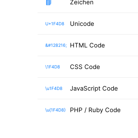
📘
Zeichen
Unicode
U+1F4D8
HTML Code
&#128216;
CSS Code
\1F4D8
JavaScript Code
\u1F4D8
PHP / Ruby Code
\u{1F4D8}