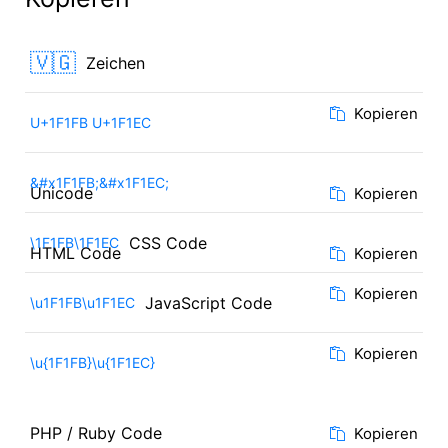
🇻🇬
Zeichen
Kopieren
U+1F1FB U+1F1EC
&#x1F1FB;&#x1F1EC;
Unicode
Kopieren
CSS Code
\1F1FB\1F1EC
HTML Code
Kopieren
Kopieren
JavaScript Code
\u1F1FB\u1F1EC
Kopieren
\u{1F1FB}\u{1F1EC}
PHP / Ruby Code
Kopieren