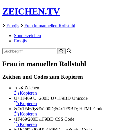
ZEICHEN.TV
Emojis
Frau in manuellen Rollstuhl
Sonderzeichen
Emojis
Frau in manuellen Rollstuhl
Zeichen und Codes zum Kopieren
👩‍🦽
Zeichen
Kopieren
U+1F469 U+200D U+1F9BD
Unicode
Kopieren
&#x1F469;&#x200D;&#x1F9BD;
HTML Code
Kopieren
\1F469\200D\1F9BD
CSS Code
Kopieren
\u1F469\u200D\u1F9BD
JavaScript Code