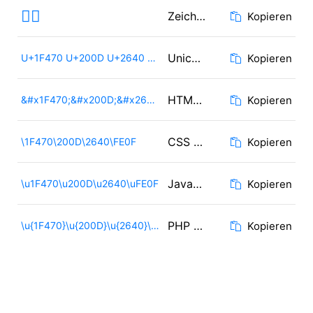
👰‍♀️
Zeichen
Kopieren
Unicode
U+1F470 U+200D U+2640 U+FE0F
Kopieren
HTML Code
&#x1F470;&#x200D;&#x2640;&#xFE0F;
Kopieren
CSS Code
\1F470\200D\2640\FE0F
Kopieren
JavaScript Code
\u1F470\u200D\u2640\uFE0F
Kopieren
PHP / Ruby Code
\u{1F470}\u{200D}\u{2640}\u{FE0F}
Kopieren