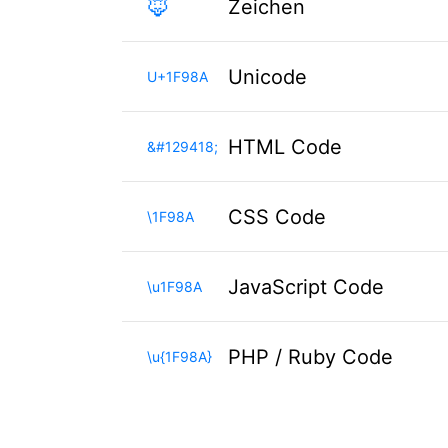
🦊
Zeichen
Unicode
U+1F98A
HTML Code
&#129418;
CSS Code
\1F98A
JavaScript Code
\u1F98A
PHP / Ruby Code
\u{1F98A}