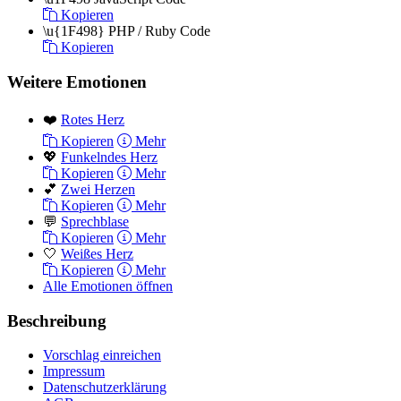
Kopieren
\u{1F498}
PHP / Ruby Code
Kopieren
Weitere Emotionen
❤️
Rotes Herz
Kopieren
Mehr
💖
Funkelndes Herz
Kopieren
Mehr
💕
Zwei Herzen
Kopieren
Mehr
💬
Sprechblase
Kopieren
Mehr
🤍
Weißes Herz
Kopieren
Mehr
Alle Emotionen öffnen
Beschreibung
Vorschlag einreichen
Impressum
Datenschutzerklärung