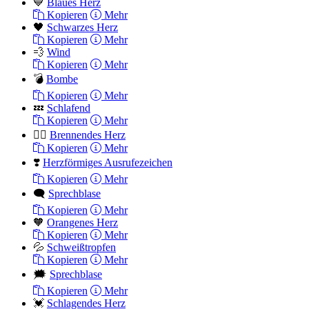
💙
Blaues Herz
Kopieren
Mehr
🖤
Schwarzes Herz
Kopieren
Mehr
💨
Wind
Kopieren
Mehr
💣
Bombe
Kopieren
Mehr
💤
Schlafend
Kopieren
Mehr
❤️‍🔥
Brennendes Herz
Kopieren
Mehr
❣️
Herzförmiges Ausrufezeichen
Kopieren
Mehr
🗨
Sprechblase
Kopieren
Mehr
🧡
Orangenes Herz
Kopieren
Mehr
💦
Schweißtropfen
Kopieren
Mehr
🗯
Sprechblase
Kopieren
Mehr
💓
Schlagendes Herz