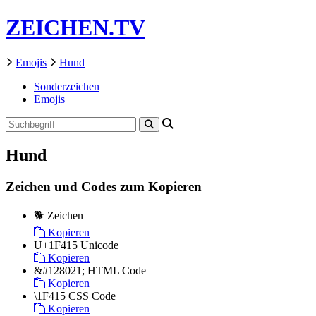
ZEICHEN.TV
Emojis
Hund
Sonderzeichen
Emojis
Hund
Zeichen und Codes zum Kopieren
🐕
Zeichen
Kopieren
U+1F415
Unicode
Kopieren
&#128021;
HTML Code
Kopieren
\1F415
CSS Code
Kopieren