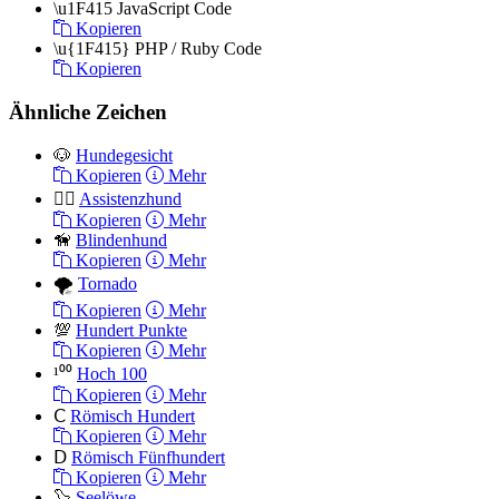
\u1F415
JavaScript Code
Kopieren
\u{1F415}
PHP / Ruby Code
Kopieren
Ähnliche Zeichen
🐶
Hundegesicht
Kopieren
Mehr
🐕‍🦺
Assistenzhund
Kopieren
Mehr
🦮
Blindenhund
Kopieren
Mehr
🌪
Tornado
Kopieren
Mehr
💯
Hundert Punkte
Kopieren
Mehr
¹⁰⁰
Hoch 100
Kopieren
Mehr
Ⅽ
Römisch Hundert
Kopieren
Mehr
Ⅾ
Römisch Fünfhundert
Kopieren
Mehr
🦭
Seelöwe