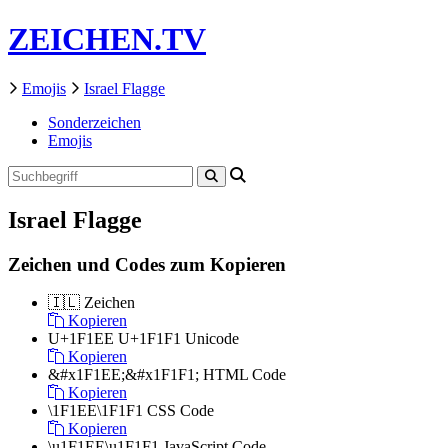
ZEICHEN.TV
Emojis
Israel Flagge
Sonderzeichen
Emojis
Israel Flagge
Zeichen und Codes zum Kopieren
🇮🇱
Zeichen
Kopieren
U+1F1EE U+1F1F1
Unicode
Kopieren
&#x1F1EE;&#x1F1F1;
HTML Code
Kopieren
\1F1EE\1F1F1
CSS Code
Kopieren
\u1F1EE\u1F1F1
JavaScript Code