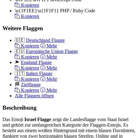
Kopieren
\u{1F1EE}\u{1F1F1}
PHP / Ruby Code
Kopieren
Weitere Flaggen
🇩🇪
Deutschland Flagge
Kopieren
Mehr
🇪🇺
Europäische Union Flagge
Kopieren
Mehr
🏴󠁧󠁢󠁥󠁮󠁧󠁿
England Flagge
Kopieren
Mehr
🇮🇹
Italien Flagge
Kopieren
Mehr
🏁
Zielflagge
Kopieren
Mehr
Alle Flaggen öffnen
Beschreibung
Das Emoji
Israel Flagge
zeigt die Landesflagge vom Staat Israel
und gehört zur umfangreichen Kategorie der Flaggen-Emojis. Es
besteht aus einem weißen Hintergrund mit einem blauen Davidstern,
flankiert von zwei horizontalen blauen Streifen. Online und in