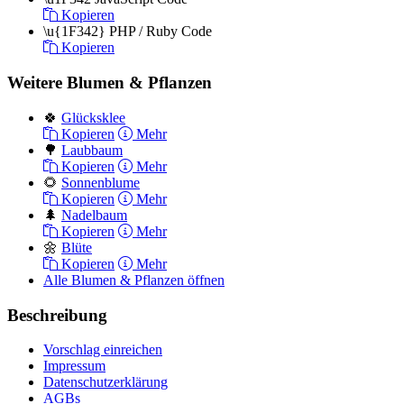
Kopieren
\u{1F342}
PHP / Ruby Code
Kopieren
Weitere Blumen & Pflanzen
🍀
Glücksklee
Kopieren
Mehr
🌳
Laubbaum
Kopieren
Mehr
🌻
Sonnenblume
Kopieren
Mehr
🌲
Nadelbaum
Kopieren
Mehr
🌼
Blüte
Kopieren
Mehr
Alle Blumen & Pflanzen öffnen
Beschreibung
Vorschlag einreichen
Impressum
Datenschutzerklärung
AGBs