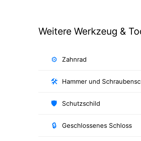
Weitere Werkzeug & To
⚙️
Zahnrad
🛠️
Hammer und Schraubensch
🛡️
Schutzschild
🔒
Geschlossenes Schloss