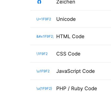
🧲
Zeichen
Unicode
U+1F9F2
HTML Code
&#x1F9F2;
CSS Code
\1F9F2
JavaScript Code
\u1F9F2
PHP / Ruby Code
\u{1F9F2}