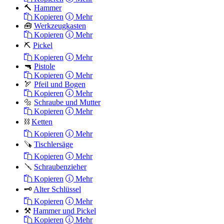
🔨
Hammer
Kopieren
Mehr
🧰
Werkzeugkasten
Kopieren
Mehr
⛏️
Pickel
Kopieren
Mehr
🔫
Pistole
Kopieren
Mehr
🏹
Pfeil und Bogen
Kopieren
Mehr
🔩
Schraube und Mutter
Kopieren
Mehr
⛓️
Ketten
Kopieren
Mehr
🪚
Tischlersäge
Kopieren
Mehr
🪛
Schraubenzieher
Kopieren
Mehr
🗝️
Alter Schlüssel
Kopieren
Mehr
⚒️
Hammer und Pickel
Kopieren
Mehr