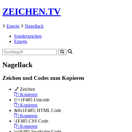
ZEICHEN.TV
Emojis
Nagellack
Sonderzeichen
Emojis
Nagellack
Zeichen und Codes zum Kopieren
💅
Zeichen
Kopieren
U+1F485
Unicode
Kopieren
&#x1F485;
HTML Code
Kopieren
\1F485
CSS Code
Kopieren
\u1F485
JavaScript Code