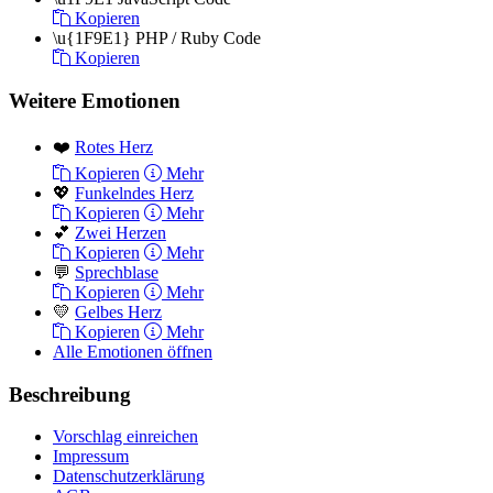
Kopieren
\u{1F9E1}
PHP / Ruby Code
Kopieren
Weitere Emotionen
❤️
Rotes Herz
Kopieren
Mehr
💖
Funkelndes Herz
Kopieren
Mehr
💕
Zwei Herzen
Kopieren
Mehr
💬
Sprechblase
Kopieren
Mehr
💛
Gelbes Herz
Kopieren
Mehr
Alle Emotionen öffnen
Beschreibung
Vorschlag einreichen
Impressum
Datenschutzerklärung