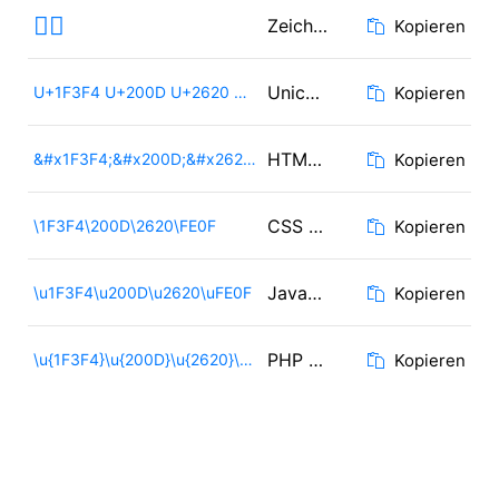
🏴‍☠️
Zeichen
Kopieren
Unicode
U+1F3F4 U+200D U+2620 U+FE0F
Kopieren
HTML Code
&#x1F3F4;&#x200D;&#x2620;&#xFE0F;
Kopieren
CSS Code
\1F3F4\200D\2620\FE0F
Kopieren
JavaScript Code
\u1F3F4\u200D\u2620\uFE0F
Kopieren
PHP / Ruby Code
\u{1F3F4}\u{200D}\u{2620}\u{FE0F}
Kopieren