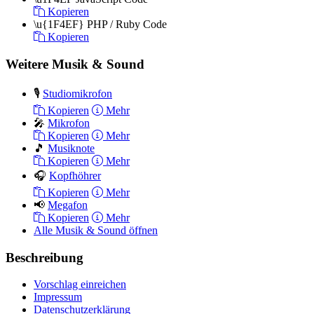
Kopieren
\u{1F4EF}
PHP / Ruby Code
Kopieren
Weitere Musik & Sound
🎙️
Studiomikrofon
Kopieren
Mehr
🎤
Mikrofon
Kopieren
Mehr
🎵
Musiknote
Kopieren
Mehr
🎧
Kopfhöhrer
Kopieren
Mehr
📢
Megafon
Kopieren
Mehr
Alle Musik & Sound öffnen
Beschreibung
Vorschlag einreichen
Impressum
Datenschutzerklärung