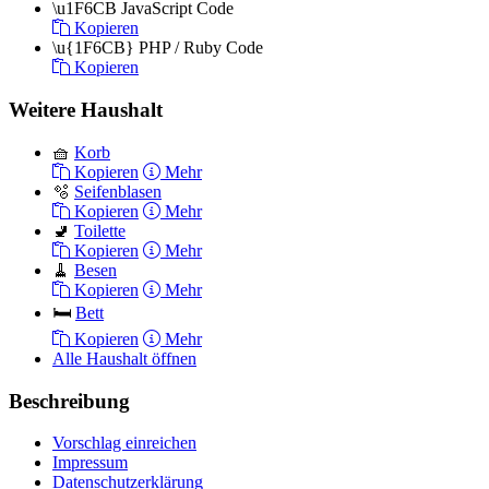
\u1F6CB
JavaScript Code
Kopieren
\u{1F6CB}
PHP / Ruby Code
Kopieren
Weitere Haushalt
🧺
Korb
Kopieren
Mehr
🫧
Seifenblasen
Kopieren
Mehr
🚽
Toilette
Kopieren
Mehr
🧹
Besen
Kopieren
Mehr
🛏️
Bett
Kopieren
Mehr
Alle Haushalt öffnen
Beschreibung
Vorschlag einreichen
Impressum
Datenschutzerklärung