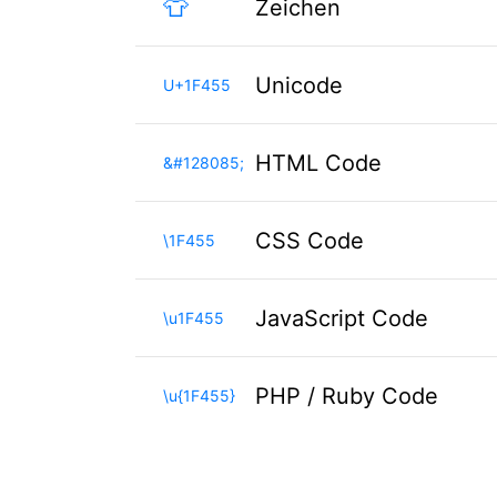
👕
Zeichen
Unicode
U+1F455
HTML Code
&#128085;
CSS Code
\1F455
JavaScript Code
\u1F455
PHP / Ruby Code
\u{1F455}