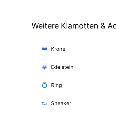
Weitere Klamotten & A
👑
Krone
💎
Edelstein
💍
Ring
👟
Sneaker