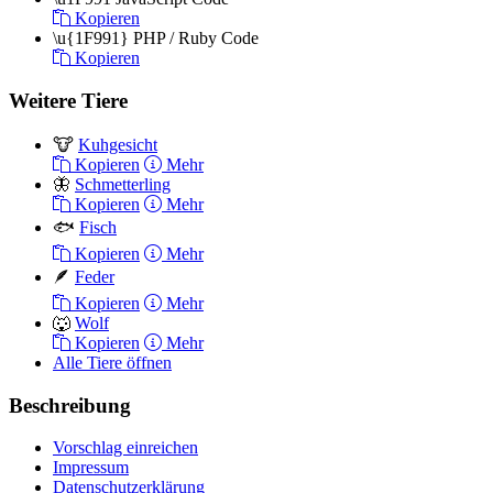
Kopieren
\u{1F991}
PHP / Ruby Code
Kopieren
Weitere Tiere
🐮
Kuhgesicht
Kopieren
Mehr
🦋
Schmetterling
Kopieren
Mehr
🐟
Fisch
Kopieren
Mehr
🪶
Feder
Kopieren
Mehr
🐺
Wolf
Kopieren
Mehr
Alle Tiere öffnen
Beschreibung
Vorschlag einreichen
Impressum
Datenschutzerklärung