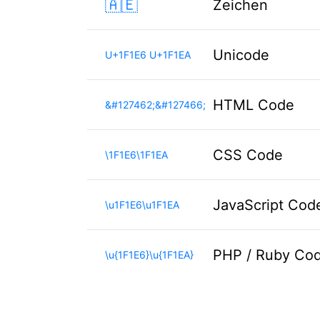
🇦🇪
Zeichen
Unicode
U+1F1E6 U+1F1EA
HTML Code
&#127462;&#127466;
CSS Code
\1F1E6\1F1EA
JavaScript Cod
\u1F1E6\u1F1EA
PHP / Ruby Co
\u{1F1E6}\u{1F1EA}