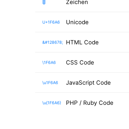
🚦
Zeichen
Unicode
U+1F6A6
HTML Code
&#128678;
CSS Code
\1F6A6
JavaScript Code
\u1F6A6
PHP / Ruby Code
\u{1F6A6}