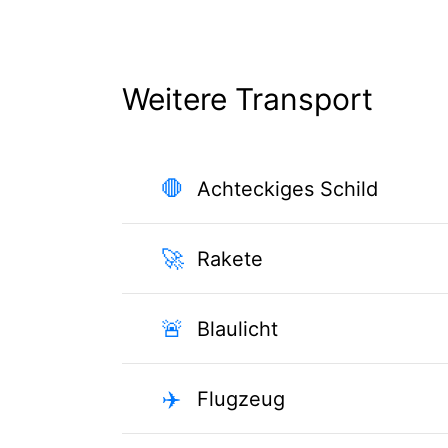
Weitere Transport
🛑
Achteckiges Schild
🚀
Rakete
🚨
Blaulicht
✈️
Flugzeug