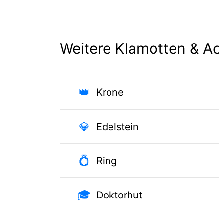
Weitere Klamotten & A
👑
Krone
💎
Edelstein
💍
Ring
🎓
Doktorhut