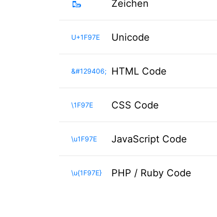
🥾
Zeichen
Unicode
U+1F97E
HTML Code
&#129406;
CSS Code
\1F97E
JavaScript Code
\u1F97E
PHP / Ruby Code
\u{1F97E}