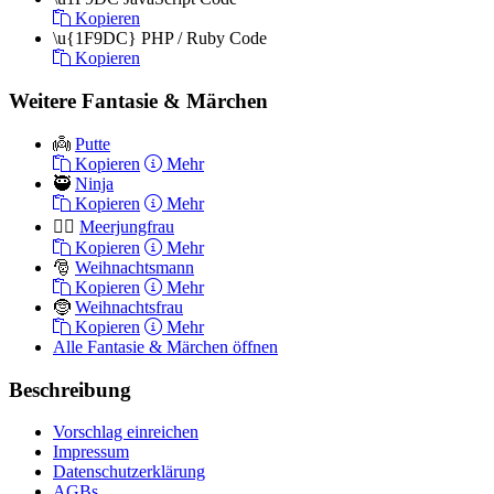
Kopieren
\u{1F9DC}
PHP / Ruby Code
Kopieren
Weitere Fantasie & Märchen
👼
Putte
Kopieren
Mehr
🥷
Ninja
Kopieren
Mehr
🧜‍♀️
Meerjungfrau
Kopieren
Mehr
🎅
Weihnachtsmann
Kopieren
Mehr
🤶
Weihnachtsfrau
Kopieren
Mehr
Alle Fantasie & Märchen öffnen
Beschreibung
Vorschlag einreichen
Impressum
Datenschutzerklärung
AGBs