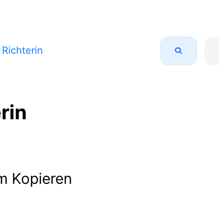
 Richterin
rin
m Kopieren