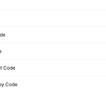
de
e
pt Code
by Code