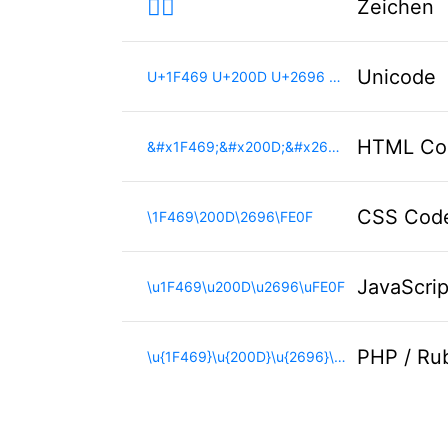
👩‍⚖️
Zeichen
Unicode
U+1F469 U+200D U+2696 U+FE0F
HTML Co
&#x1F469;&#x200D;&#x2696;&#xFE0F;
CSS Cod
\1F469\200D\2696\FE0F
JavaScri
\u1F469\u200D\u2696\uFE0F
PHP / Ru
\u{1F469}\u{200D}\u{2696}\u{FE0F}