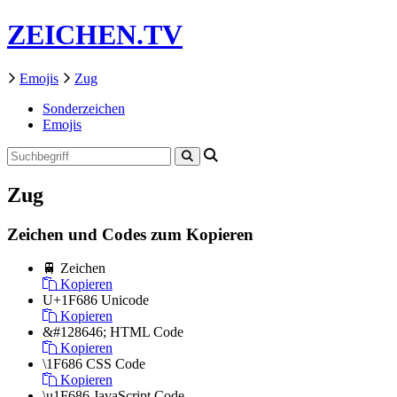
ZEICHEN.TV
Emojis
Zug
Sonderzeichen
Emojis
Zug
Zeichen und Codes zum Kopieren
🚆
Zeichen
Kopieren
U+1F686
Unicode
Kopieren
&#128646;
HTML Code
Kopieren
\1F686
CSS Code
Kopieren
\u1F686
JavaScript Code