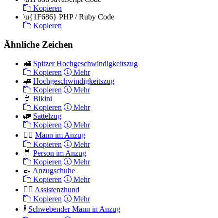
Kopieren
\u{1F686}
PHP / Ruby Code
Kopieren
Ähnliche Zeichen
🚅
Spitzer Hochgeschwindigkeitszug
Kopieren
Mehr
🚄
Hochgeschwindigkeitszug
Kopieren
Mehr
👙
Bikini
Kopieren
Mehr
🚛
Sattelzug
Kopieren
Mehr
🤵‍♂️
Mann im Anzug
Kopieren
Mehr
🤵
Person im Anzug
Kopieren
Mehr
👞
Anzugschuhe
Kopieren
Mehr
🐕‍🦺
Assistenzhund
Kopieren
Mehr
🕴
Schwebender Mann in Anzug