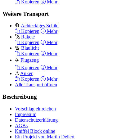
Kopieren
Mehr
Weitere Transport
🛑
Achteckiges Schild
Kopieren
Mehr
🚀
Rakete
Kopieren
Mehr
🚨
Blaulicht
Kopieren
Mehr
✈️
Flugzeug
Kopieren
Mehr
⚓
Anker
Kopieren
Mehr
Alle Transport öffnen
Beschreibung
Vorschlag einreichen
Impressum
Datenschutzerklärung
AGBs
Kniffel Block online
Ein Projekt von Martin Dellert