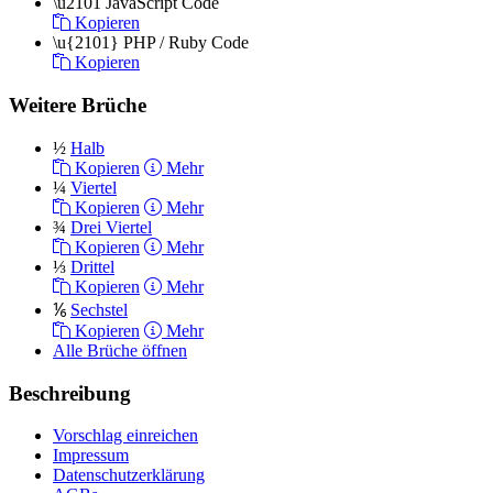
\u2101
JavaScript Code
Kopieren
\u{2101}
PHP / Ruby Code
Kopieren
Weitere Brüche
½
Halb
Kopieren
Mehr
¼
Viertel
Kopieren
Mehr
¾
Drei Viertel
Kopieren
Mehr
⅓
Drittel
Kopieren
Mehr
⅙
Sechstel
Kopieren
Mehr
Alle Brüche öffnen
Beschreibung
Vorschlag einreichen
Impressum
Datenschutzerklärung