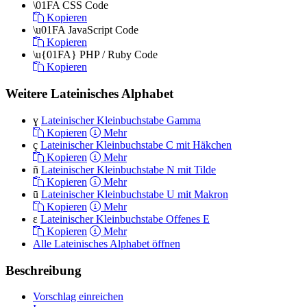
\01FA
CSS Code
Kopieren
\u01FA
JavaScript Code
Kopieren
\u{01FA}
PHP / Ruby Code
Kopieren
Weitere Lateinisches Alphabet
ɣ
Lateinischer Kleinbuchstabe Gamma
Kopieren
Mehr
ç
Lateinischer Kleinbuchstabe C mit Häkchen
Kopieren
Mehr
ñ
Lateinischer Kleinbuchstabe N mit Tilde
Kopieren
Mehr
ū
Lateinischer Kleinbuchstabe U mit Makron
Kopieren
Mehr
ɛ
Lateinischer Kleinbuchstabe Offenes E
Kopieren
Mehr
Alle Lateinisches Alphabet öffnen
Beschreibung
Vorschlag einreichen