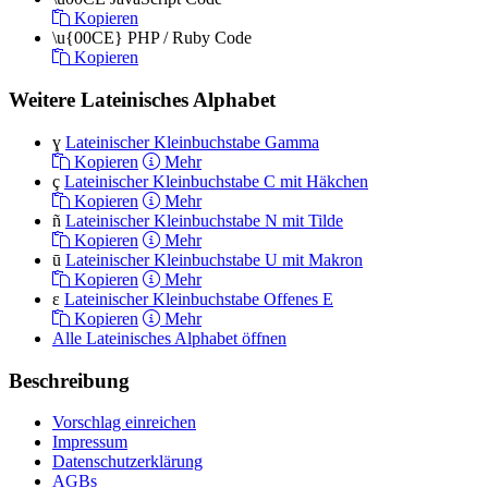
Kopieren
\u{00CE}
PHP / Ruby Code
Kopieren
Weitere Lateinisches Alphabet
ɣ
Lateinischer Kleinbuchstabe Gamma
Kopieren
Mehr
ç
Lateinischer Kleinbuchstabe C mit Häkchen
Kopieren
Mehr
ñ
Lateinischer Kleinbuchstabe N mit Tilde
Kopieren
Mehr
ū
Lateinischer Kleinbuchstabe U mit Makron
Kopieren
Mehr
ɛ
Lateinischer Kleinbuchstabe Offenes E
Kopieren
Mehr
Alle Lateinisches Alphabet öffnen
Beschreibung
Vorschlag einreichen
Impressum
Datenschutzerklärung
AGBs