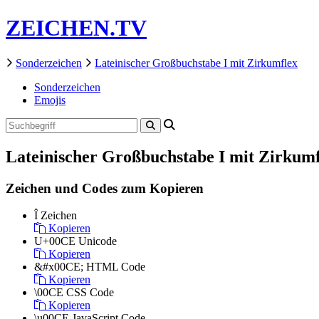
ZEICHEN.TV
Sonderzeichen
Lateinischer Großbuchstabe I mit Zirkumflex
Sonderzeichen
Emojis
Lateinischer Großbuchstabe I mit Zirkumf
Zeichen und Codes zum Kopieren
Î
Zeichen
Kopieren
U+00CE
Unicode
Kopieren
&#x00CE;
HTML Code
Kopieren
\00CE
CSS Code
Kopieren
\u00CE
JavaScript Code